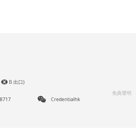
鐘
B
出口)
免責聲明
 8717
Credentialhk