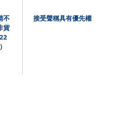
請不
接受聲稱具有優先權
非貨
22
）