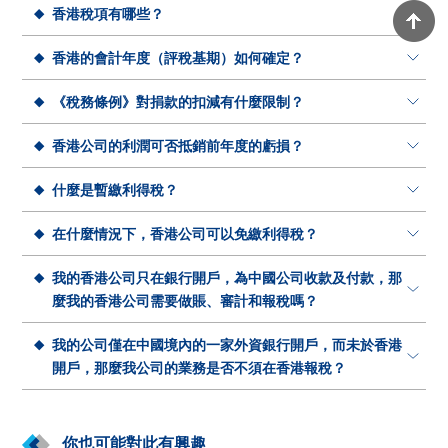
香港稅項有哪些？
香港稅項有三類：利得稅，薪俸稅及物業稅。利得稅為公司
香港的會計年度（評稅基期）如何確定？
應稅利潤的16.5％；薪俸稅標準稅率以淨入息總額的15%計
評稅基期為以下期間之一：
《稅務條例》對捐款的扣減有什麼限制？
算；物業稅在扣除用於裝修和支出的20％標準稅收減免後，
擁有物業所得淨租金收入的15％。
較常見為3月31日或12月31日為年結
捐贈給已獲認可的慈善機構可獲准扣除。但規定捐款的總額
香港公司的利潤可否抵銷前年度的虧損？
也可定其它月份作為年結
須不少於$100及不超過應評稅利潤之35%。
納稅年度產生的虧損可予結轉並用以抵銷該公司隨後年度的
什麼是暫繳利得稅？
利潤。
利得稅是根據課稅年度內的實際利潤而徵收的。由於一年的
在什麼情況下，香港公司可以免繳利得稅？
利潤只能在年末之後確定，因此，稅務局將在該年末之前徵
如果公司的收入非來源自香港，並且公司未在香港設立辦事
我的香港公司只在銀行開戶，為中國公司收款及付款，那
收暫繳利得稅。在下一年評估相關年度的利潤後，已繳付的
處及招聘香港員工，其賺取的利潤便可獲得豁免繳納利得稅
麼我的香港公司需要做賬、審計和報稅嗎？
暫繳稅款可作支付該年度應繳付的利得稅。
。
需要，由於公司註冊成立是以利潤為目的，就算香港只扮演
我的公司僅在中國境內的一家外資銀行開戶，而未於香港
代收代付的角色，也需做賬、審計，通過做賬將整個代收代
開戶，那麼我公司的業務是否不須在香港報稅？
付的過程列式出來。
不是。香港法例規定，無論公司業務是否在香港發生，所有
香港公司都有義務向稅務局申報其財務狀況。如果該公司在
你也可能對此有興趣