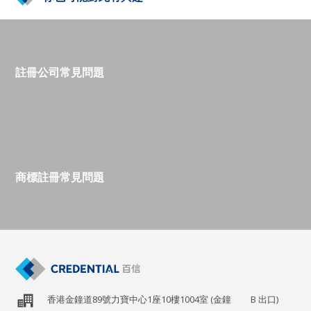
香港沒有收入來源，則可以向稅務局申請豁免繳稅。
註冊公司常見問題
商標註冊常見問題
香港金鐘道89號力寶中心1座10樓1004室 (金鐘
B
出口)