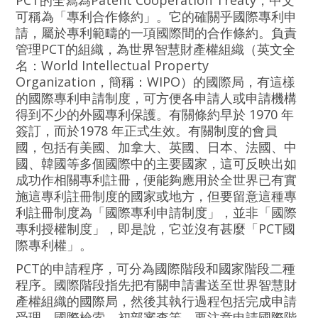
PCT的全寫為Patent Cooperation Treaty，中文
可稱為「專利合作條約」。它的確關乎國際專利申
請，屬於專利範疇的一項國際間的合作條約。負責
管理PCT的組織，為世界智慧財產權組織（英文全
名：World Intellectual Property
Organization，簡稱：WIPO）的國際局，有這樣
的國際專利申請制度，可方便各申請人或申請機構
得到不少的外國專利保護。有關條約早於 1970 年
簽訂，而於1978 年正式生效。有關制度的會員
國，包括有美國、加拿大、英國、日本、法國、中
國、韓國等多個國際中的主要國家，這可反映出如
成功作相關專利註冊，便能夠應用於全世界已有實
施這專利註冊制度的國家或地方，但要留意這種專
利註冊制度為「國際專利申請制度」，並非「國際
專利授權制度」，即是說，它並沒有甚麼「PCT國
際專利權」。
PCT的申請程序，可分為國際階段和國家階段二種
程序。國際階段指先把有關申請書送至世界智慧財
產權組織的國際局，然後其執行過程包括完成申請
受理、國際檢索、初部審查等，要注意申請國際階