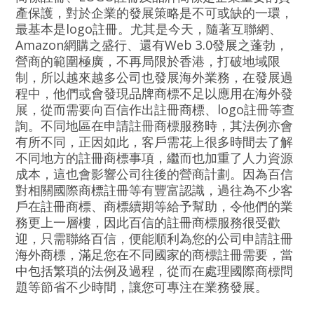
產保護，對於企業的發展策略是不可或缺的一環，
最基本是logo註冊。尤其是今天，隨著互聯網、
Amazon網購之盛行、還有Web 3.0發展之蓬勃，
營商的範圍極廣，不再局限於香港，打破地域限
制，所以越來越多公司也發展海外業務，在發展過
程中，他們或會發現品牌商標不足以應用在海外發
展，從而需要向百信作出註冊商標、logo註冊等查
詢。不同地區在申請註冊商標服務時，其法例亦會
有所不同，正因如此，客戶需花上很多時間去了解
不同地方的註冊商標事項，繼而也加重了人力資源
成本，這也會影響公司往後的營商計劃。因為百信
對相關國際商標註冊等有豐富認識，過往為不少客
戶在註冊商標、商標續期等給予幫助，令他們的業
務更上一層樓，因此百信的註冊商標服務很受歡
迎，只需聯絡百信，便能順利為您的公司申請註冊
海外商標，滿足您在不同國家的商標註冊需要，當
中包括繁瑣的法例及過程，從而在處理國際商標問
題等節省不少時間，讓您可專注在業務發展。