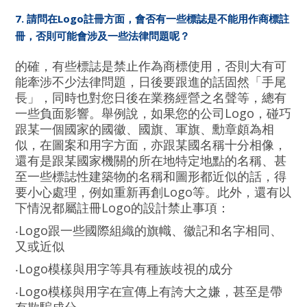
7. 請問在Logo註冊方面，會否有一些標誌是不能用作商標註
冊，否則可能會涉及一些法律問題呢？
的確，有些標誌是禁止作為商標使用，否則大有可
能牽涉不少法律問題，日後要跟進的話固然「手尾
長」，同時也對您日後在業務經營之名聲等，總有
一些負面影響。舉例說，如果您的公司Logo，碰巧
跟某一個國家的國徽、國旗、軍旗、勳章頗為相
似，在圖案和用字方面，亦跟某國名稱十分相像，
還有是跟某國家機關的所在地特定地點的名稱、甚
至一些標誌性建築物的名稱和圖形都近似的話，得
要小心處理，例如重新再創Logo等。此外，還有以
下情況都屬註冊Logo的設計禁止事項：
‧Logo跟一些國際組織的旗幟、徽記和名字相同、
又或近似
‧Logo模樣與用字等具有種族歧視的成分
‧Logo模樣與用字在宣傳上有誇大之嫌，甚至是帶