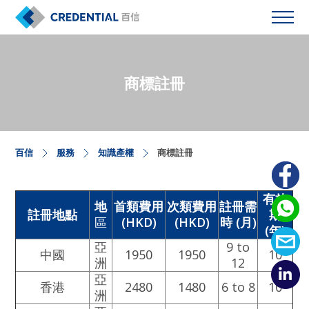
商標註冊
百信
服務
知識產權
商標註冊
有效
地
首類費用
次類費用
註冊需
註冊地點
期
區
(HKD)
(HKD)
時
(
月
)
(
年
)
亞
9 to
中國
1950
1950
10
洲
12
亞
香港
2480
1480
6 to 8
10
洲