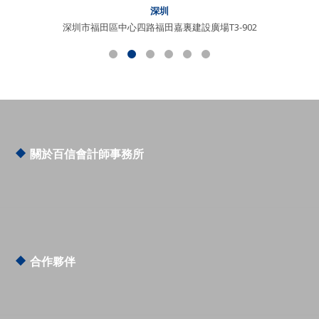
深圳
深圳市福田區中心四路福田嘉裏建設廣場T3-902
Slide 2 of 6.
Slide 3 of 6.
關於百信會計師事務所
百信的價值
百信的團隊
獎項及榮譽
合作夥伴