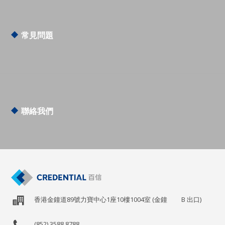
常見問題
註冊公司常見問題
會計、稅務與審計常見問題
商標註冊常見問題
聯絡我們
香港金鐘道89號力寶中心1座10樓1004室 (金鐘
B
出口)
(852) 3588 8788