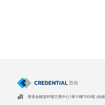
香港金鐘道89號力寶中心1座10樓1004室 (金