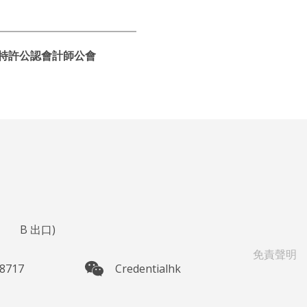
特許公認會計師公會
鐘
B
出口)
免責聲明
 8717
Credentialhk