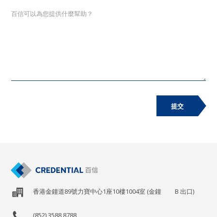
提交
香港金鐘道89號力寶中心1座10樓1004室 (金鐘
B
出口)
(852) 3588 8788