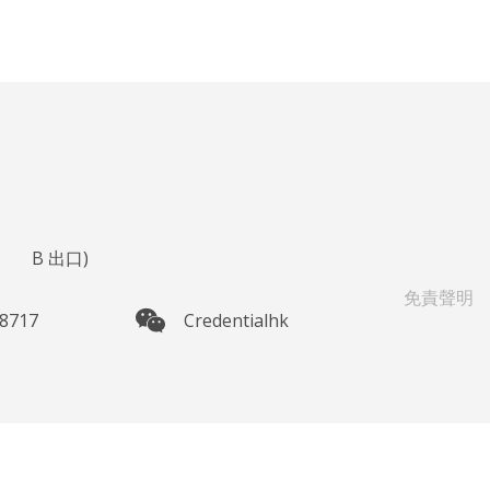
鐘
B
出口)
免責聲明
 8717
Credentialhk