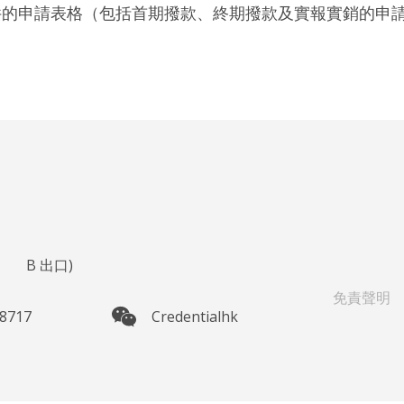
件的申請表格（包括首期撥款、終期撥款及實報實銷的申
鐘
B
出口)
免責聲明
 8717
Credentialhk